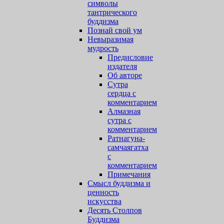
символы
тантрического
буддизма
Познай свой ум
Невыразимая
мудрость
Предисловие
издателя
Об авторе
Сутра
сердца с
комментарием
Алмазная
cутра с
комментарием
Ратнагуна-
самчаягатха
с
комментарием
Примечания
Смысл буддизма и
ценность
искусства
Десять Столпов
Буддизма