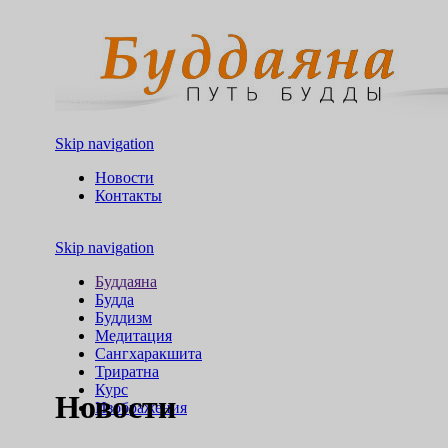
Skip navigation
Новости
Контакты
Skip navigation
Буддаяна
Будда
Буддизм
Медитация
Сангхаракшита
Триратна
Курс
Новости
Изображения