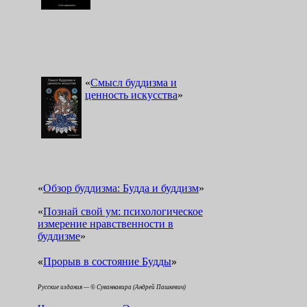
«
Смысл буддизма и
ценность искусства
»
«
Обзор буддизма: Будда и буддизм
»
«
Познай свой ум: психологическое
измерение нравственности в
буддизме
»
«
»
Прорыв в состояние Будды
Русские издания — © Суваннавира (Андрей Пашкевич)