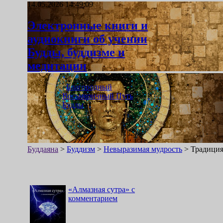
14.05.2026 14:49:09
Электронные книги и
аудиокниги об учении
Будды, буддизме и
медитации
«
Благородный
Восьмеричный Путь
Будды
»
Буддаяна
>
Буддизм
>
Невыразимая мудрость
>
Традиция
«
Алмазная сутра
»
с
комментарием