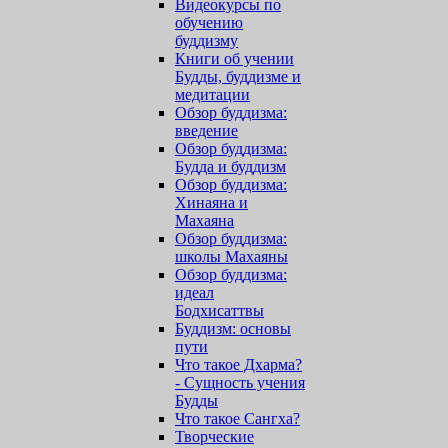
Видеокурсы по
обучению
буддизму
Книги об учении
Будды, буддизме и
медитации
Обзор буддизма:
введение
Обзор буддизма:
Будда и буддизм
Обзор буддизма:
Хинаяна и
Махаяна
Обзор буддизма:
школы Махаяны
Обзор буддизма:
идеал
Бодхисаттвы
Буддизм: основы
пути
Что такое Дхарма?
- Сущность учения
Будды
Что такое Сангха?
Творческие