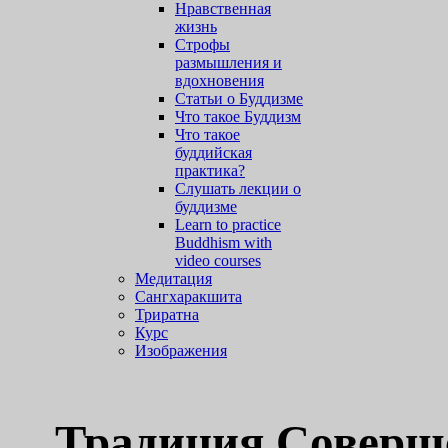
Нравственная
жизнь
Строфы
размышления и
вдохновения
Статьи о Буддизме
Что такое Буддизм
Что такое
буддийская
практика?
Слушать лекции о
буддизме
Learn to practice
Buddhism with
video courses
Медитация
Сангхаракшита
Триратна
Курс
Изображения
Традиция Соверш