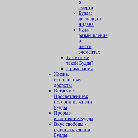
о
смерти
Будда:
двенадцать
нидана
Будда:
размышление
о
шести
элементах
Так кто же
такой Будда?
Примечания
Жизнь,
исполненная
доброты
Встречи с
Просветлением:
истории из жизни
Будды
Прорыв
в состояние Будды
Вкус свободы -
сущность учения
Будды