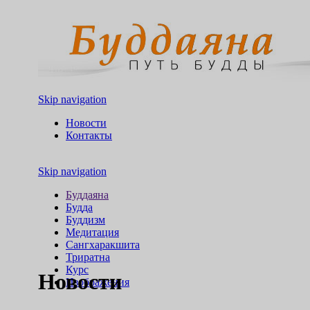
Skip navigation
Новости
Контакты
Skip navigation
Буддаяна
Будда
Буддизм
Медитация
Сангхаракшита
Триратна
Курс
Новости
Изображения