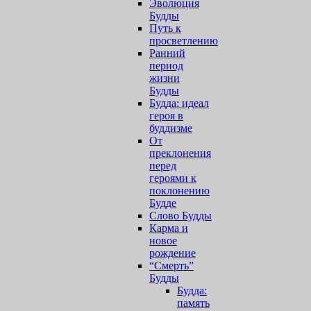
Эволюция
Будды
Путь к
просветлению
Ранний
период
жизни
Будды
Будда: идеал
героя в
буддизме
От
преклонения
перед
героями к
поклонению
Будде
Слово Будды
Карма и
новое
рождение
“Смерть”
Будды
Будда:
память