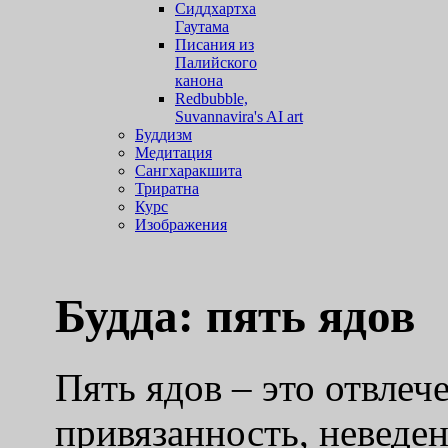
Сиддхартха
Гаутама
Писания из
Палийского
канона
Redbubble,
Suvannavira's AI art
Буддизм
Медитация
Сангхаракшита
Триратна
Курс
Изображения
Будда: пять ядов
Пять ядов – это отвлеч
привязанность, неведе