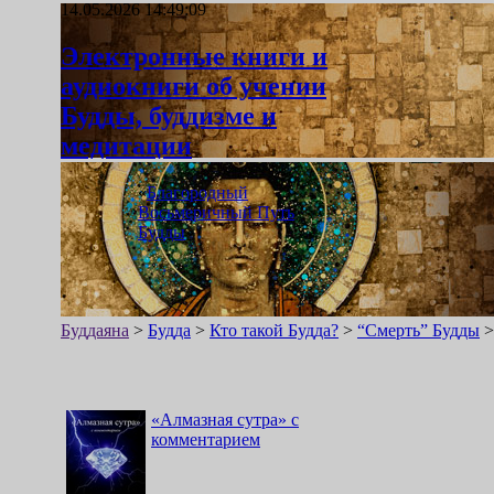
14.05.2026 14:49:09
Электронные книги и
аудиокниги об учении
Будды, буддизме и
медитации
«
Благородный
Восьмеричный Путь
Будды
»
Буддаяна
>
Будда
>
Кто такой Будда?
>
“Смерть” Будды
«
Алмазная сутра
»
с
комментарием