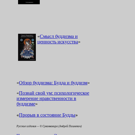
«
Смысл буддизма и
ценность искусства
»
«
Обзор буддизма: Будда и буддизм
»
«
Познай свой ум: психологическое
измерение нравственности в
буддизме
»
«
»
Прорыв в состояние Будды
Русские издания — © Суваннавира (Андрей Пашкевич)