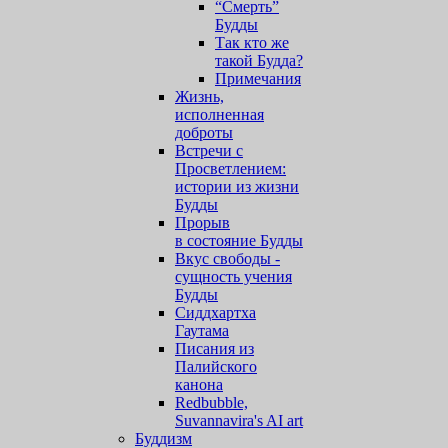
“Смерть”
Будды
Так кто же
такой Будда?
Примечания
Жизнь,
исполненная
доброты
Встречи с
Просветлением:
истории из жизни
Будды
Прорыв
в состояние Будды
Вкус свободы -
сущность учения
Будды
Сиддхартха
Гаутама
Писания из
Палийского
канона
Redbubble,
Suvannavira's AI art
Буддизм