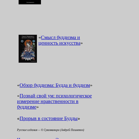
«
Смысл буддизма и
ценность искусства
»
«
Обзор буддизма: Будда и буддизм
»
«
Познай свой ум: психологическое
измерение нравственности в
буддизме
»
«
»
Прорыв в состояние Будды
Русские издания — © Суваннавира (Андрей Пашкевич)