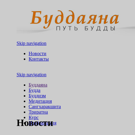
Skip navigation
Новости
Контакты
Skip navigation
Буддаяна
Будда
Буддизм
Медитация
Сангхаракшита
Триратна
Курс
Новости
Изображения