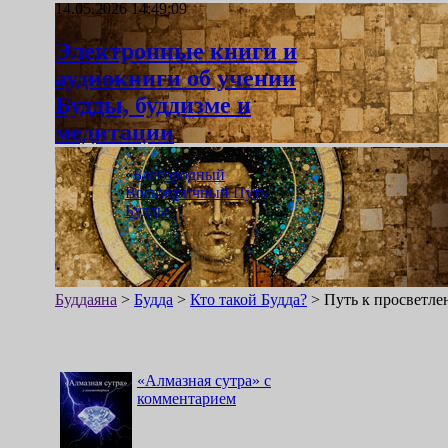
14.05.2026 14:49:09
Электронные книги и
аудиокниги об учении
Будды, буддизме и
медитации
«
Благородный
Восьмеричный Путь
Будды
»
Буддаяна
>
Будда
>
Кто такой Будда?
>
Путь к просветл
«
Алмазная сутра
»
с
комментарием