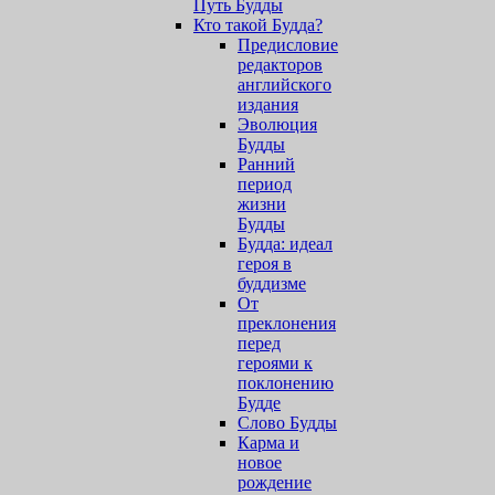
Путь Будды
Кто такой Будда?
Предисловие
редакторов
английского
издания
Эволюция
Будды
Ранний
период
жизни
Будды
Будда: идеал
героя в
буддизме
От
преклонения
перед
героями к
поклонению
Будде
Слово Будды
Карма и
новое
рождение