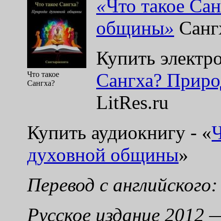
«
Что такое Са
общины
»
Санг
Купить электр
Сангха? Прир
Что такое
Сангха?
LitRes.ru
Купить аудиокнигу -
«
Ч
духовной общины
»
Перевод с английского:
Русское издание 2012 