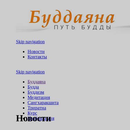
Skip navigation
Новости
Контакты
Skip navigation
Буддаяна
Будда
Буддизм
Медитация
Сангхаракшита
Триратна
Курс
Новости
Изображения