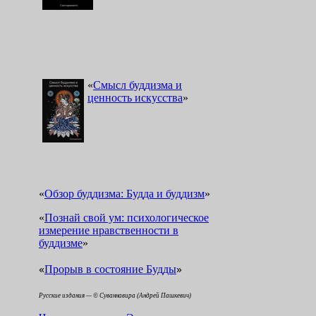
«
Смысл буддизма и
ценность искусства
»
«
Обзор буддизма: Будда и буддизм
»
«
Познай свой ум: психологическое
измерение нравственности в
буддизме
»
«
»
Прорыв в состояние Будды
Русские издания — © Суваннавира (Андрей Пашкевич)