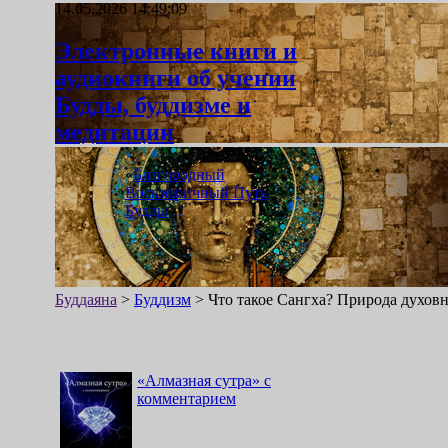
14.05.2026 14:49:09
Электронные книги и
аудиокниги об учении
Будды, буддизме и
медитации
«
Благородный
Восьмеричный Путь
Будды
»
Буддаяна
>
Буддизм
>
Что такое Сангха? Природа духо
«
Алмазная сутра
»
с
комментарием