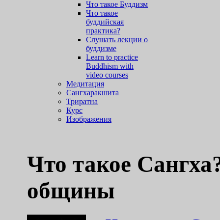
Что такое Буддизм
Что такое
буддийская
практика?
Слушать лекции о
буддизме
Learn to practice
Buddhism with
video courses
Медитация
Сангхаракшита
Триратна
Курс
Изображения
Что такое Сангха
общины