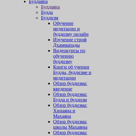
Буддаяна
Буддаяна
Будда
Буддизм
Обучение
медитации и
буддизму онлайн
Изучение строф
Дхаммапады
Видеокурсы по
обучению
буддизму
Книги об учении
Будды, буддизме и
медитации
Обзор буддизма:
введение
Обзор буддизма:
Будда и буддизм
Обзор буддизма:
Хинаяна и
Махаяна
Обзор буддизма:
школы Махаяны
Обзор буддизма: