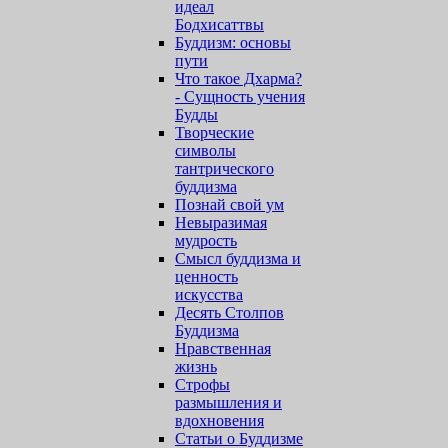
идеал
Бодхисаттвы
Буддизм: основы
пути
Что такое Дхарма?
- Сущность учения
Будды
Творческие
символы
тантрического
буддизма
Познай свой ум
Невыразимая
мудрость
Смысл буддизма и
ценность
искусства
Десять Столпов
Буддизма
Нравственная
жизнь
Строфы
размышления и
вдохновения
Статьи о Буддизме