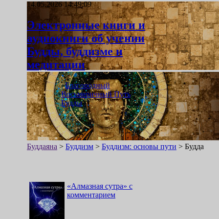
14.05.2026 14:49:09
Электронные книги и
аудиокниги об учении
Будды, буддизме и
медитации
«
Благородный
Восьмеричный Путь
Будды
»
Буддаяна
>
Буддизм
>
Буддизм: основы пути
>
Будда
«
Алмазная сутра
»
с
комментарием