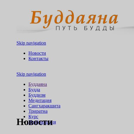
Skip navigation
Новости
Контакты
Skip navigation
Буддаяна
Будда
Буддизм
Медитация
Сангхаракшита
Триратна
Курс
Новости
Изображения