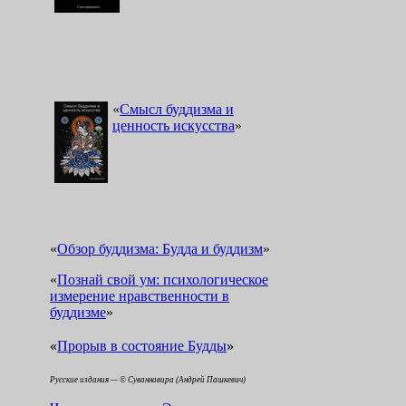
«
Смысл буддизма и
ценность искусства
»
«
Обзор буддизма: Будда и буддизм
»
«
Познай свой ум: психологическое
измерение нравственности в
буддизме
»
«
»
Прорыв в состояние Будды
Русские издания — © Суваннавира (Андрей Пашкевич)