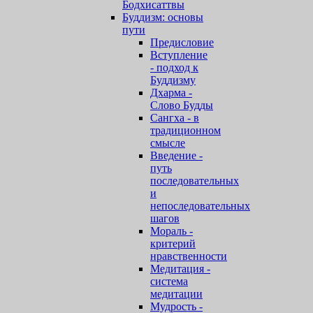
Бодхисаттвы
Буддизм: основы
пути
Предисловие
Вступление
- подход к
Буддизму
Дхарма -
Слово Будды
Сангха - в
традиционном
смысле
Введение -
путь
последовательных
и
непоследовательных
шагов
Мораль -
критерий
нравственности
Медитация -
cистема
медитации
Мудрость -