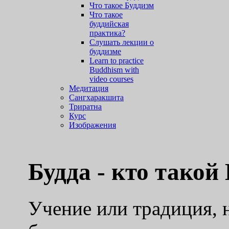
Что такое Буддизм
Что такое
буддийская
практика?
Слушать лекции о
буддизме
Learn to practice
Buddhism with
video courses
Медитация
Сангхаракшита
Триратна
Курс
Изображения
Будда - кто такой
Учение или традиция, 