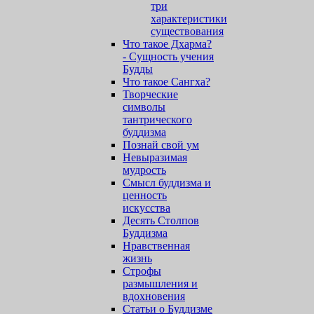
три
характеристики
существования
Что такое Дхарма?
- Сущность учения
Будды
Что такое Сангха?
Творческие
символы
тантрического
буддизма
Познай свой ум
Невыразимая
мудрость
Смысл буддизма и
ценность
искусства
Десять Столпов
Буддизма
Нравственная
жизнь
Строфы
размышления и
вдохновения
Статьи о Буддизме