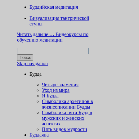
Буддийская медитация
Визуализация тантрической
ступы
Читать дальше …
Видеокурсы по
обучению медитации
Skip navigation
Будда
Четыре знамения
Уход из мира
Я Будда
Симболика архетипов в
жизнеописании Будды
Симболика пяти Будд в
мужских и женских
аспектах
Пять видов мудрости
Буддаяна