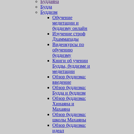
Буддаяна
Будда
Буддизм
Обучение
медитации и
буддизму онлайн
Изучение строф
Дхаммапады
Видеокурсы по
обучению
буддизму
Книги об учении
Будды, буддизме и
медитации
Обзор буддизма:
введение
Обзор буддизма:
Будда и буддизм
Обзор буддизма:
Хинаяна и
Махаяна
Обзор буддизма:
школы Махаяны
Обзор буддизма:
идеал