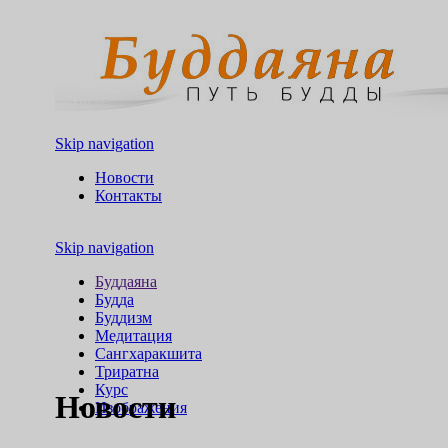
Skip navigation
Новости
Контакты
Skip navigation
Буддаяна
Будда
Буддизм
Медитация
Сангхаракшита
Триратна
Курс
Новости
Изображения