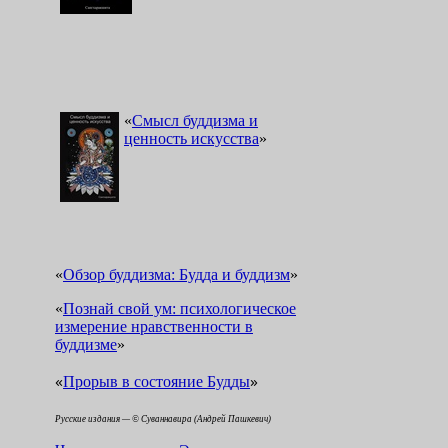
«
Смысл буддизма и
ценность искусства
»
«
Обзор буддизма: Будда и буддизм
»
«
Познай свой ум: психологическое
измерение нравственности в
буддизме
»
«
»
Прорыв в состояние Будды
Русские издания — © Суваннавира (Андрей Пашкевич)