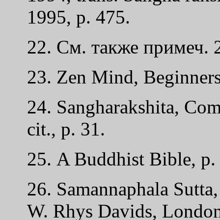
1995, p. 475.
22. См. также примеч. 
23. Zen Mind, Beginners
24. Sangharakshita, Co
cit., p. 31.
25. A Buddhist Bible, p.
26. Samannaphala Sutta, 
W. Rhys Davids, London: