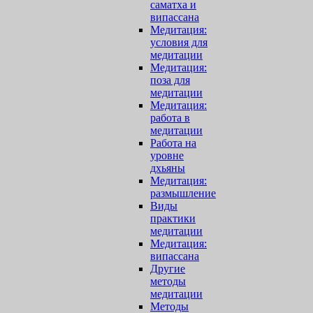
саматха и
випассана
Медитация:
условия для
медитации
Медитация:
поза для
медитации
Медитация:
работа в
медитации
Работа на
уровне
дхьяны
Медитация:
размышление
Виды
практики
медитации
Медитация:
випассана
Другие
методы
медитации
Методы