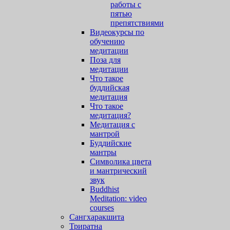
работы с
пятью
препятствиями
Видеокурсы по
обучению
медитации
Поза для
медитации
Что такое
буддийская
медитация
Что такое
медитация?
Медитация с
мантрой
Буддийские
мантры
Символика цвета
и мантрический
звук
Buddhist
Meditation: video
courses
Сангхаракшита
Триратна