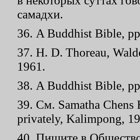
в некоторых суттах гов
самадхи.
36. A Buddhist Bible, p
37. H. D. Thoreau, Wal
1961.
38. A Buddhist Bible, p
39. См. Samatha Chens B
privately, Kalimpong, 1
40. Пишите в Обществ