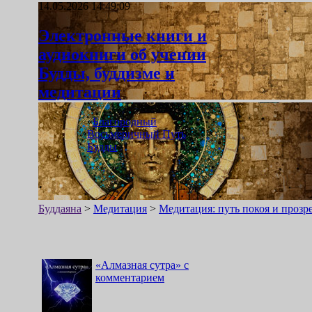
14.05.2026 14:49:09
Электронные книги и
аудиокниги об учении
Будды, буддизме и
медитации
«
Благородный
Восьмеричный Путь
Будды
»
Буддаяна
>
Медитация
>
Медитация: путь покоя и прозр
«
Алмазная сутра
»
с
комментарием