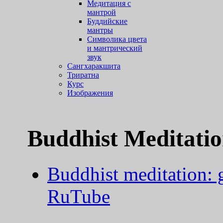
Медитация с
мантрой
Буддийские
мантры
Символика цвета
и мантрический
звук
Сангхаракшита
Триратна
Курс
Изображения
Buddhist Meditatio
Buddhist meditation: g
RuTube