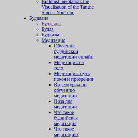
Buddhist meditation: the
Visualisation of the Tantric
Stupa - YouTube
Буддаяна
Буддаяна
Будда
Буддизм
Медитация
Обучение
буддийской
медитации онлайн
Медитация на
тело
Медитация: путь
покоя и прозрения
Видеокурсы по
обучению
медитации
Поза для
медитации
Что такое
буддийская
медитация
Что такое
медитация?