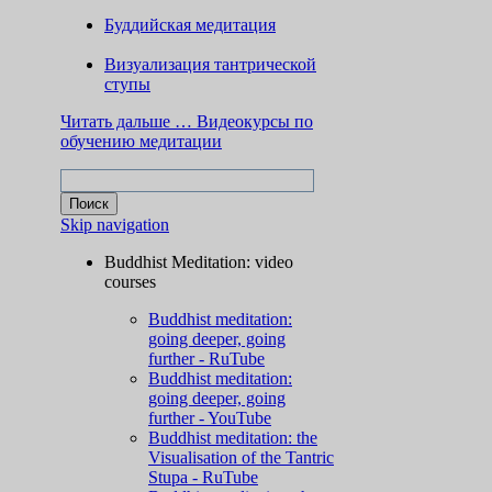
Буддийская медитация
Визуализация тантрической
ступы
Читать дальше …
Видеокурсы по
обучению медитации
Skip navigation
Buddhist Meditation: video
courses
Buddhist meditation:
going deeper, going
further - RuTube
Buddhist meditation:
going deeper, going
further - YouTube
Buddhist meditation: the
Visualisation of the Tantric
Stupa - RuTube