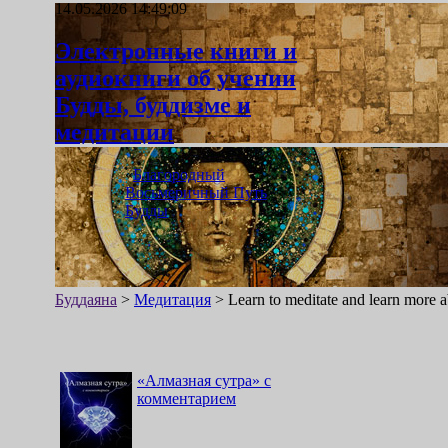
14.05.2026 14:49:09
Электронные книги и
аудиокниги об учении
Будды, буддизме и
медитации
«
Благородный
Восьмеричный Путь
Будды
»
Буддаяна
>
Медитация
>
Learn to meditate and learn more a
«
Алмазная сутра
»
с
комментарием