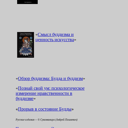
«
Смысл буддизма и
ценность искусства
»
«
Обзор буддизма: Будда и буддизм
»
«
Познай свой ум: психологическое
измерение нравственности в
буддизме
»
«
»
Прорыв в состояние Будды
Русские издания — © Суваннавира (Андрей Пашкевич)