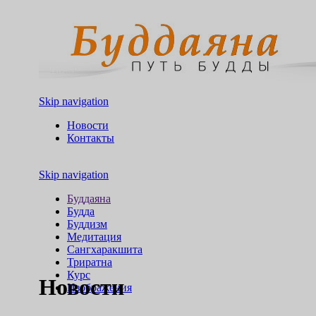
Skip navigation
Новости
Контакты
Skip navigation
Буддаяна
Будда
Буддизм
Медитация
Сангхаракшита
Триратна
Курс
Новости
Изображения