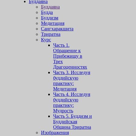
Буддаяна
Буддаяна
Будда
Буддизм
Медитация
Сангхаракшита
Триратна
Курс
Часть 1.
Обращение к
Прибежищу в
Трех
Драгоценностях
Часть 3. Исследуя
буддийскую
практику:
Медитация
Часть 4. Исследуя
буддийскую
практику:
Мудрость
Часть 5. Буддизм и
Буддийская
Община Триратна
Изображения