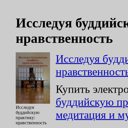
Исследуя буддийс
нравственность
Исследуя будд
нравственност
Купить электр
буддийскую пр
Исследуя
медитация и м
буддийскую
практику:
нравственность