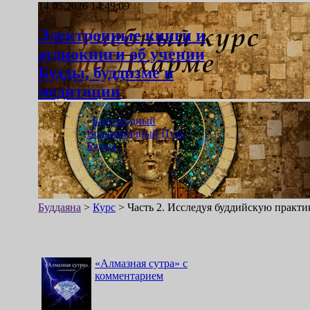
14.05.2026 14:49:09
Электронные книги и
аудиокниги об учении
Будды, буддизме и
медитации
«
Благородный
Восьмеричный Путь
Будды
»
Буддаяна
>
Курс
>
Часть 2. Исследуя буддийскую практи
«
Алмазная сутра
»
с
комментарием