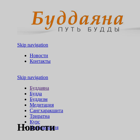
Skip navigation
Новости
Контакты
Skip navigation
Буддаяна
Будда
Буддизм
Медитация
Сангхаракшита
Триратна
Курс
Новости
Изображения