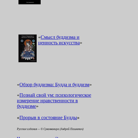
«
Смысл буддизма и
ценность искусства
»
«
Обзор буддизма: Будда и буддизм
»
«
Познай свой ум: психологическое
измерение нравственности в
буддизме
»
«
»
Прорыв в состояние Будды
Русские издания — © Суваннавира (Андрей Пашкевич)