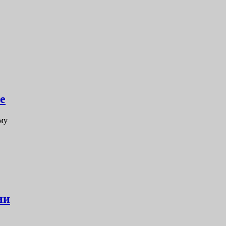
е
му
ии