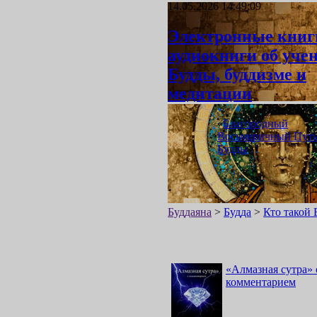
14.05.2026 14:49:09
Электронные книг
аудиокниги об уче
Будды, буддизме и
медитации
«
Благородный
Восьмеричный Пут
Будды
»
Буддаяна
>
Будда
>
Кто такой 
«
Алмазная сутра
»
комментарием