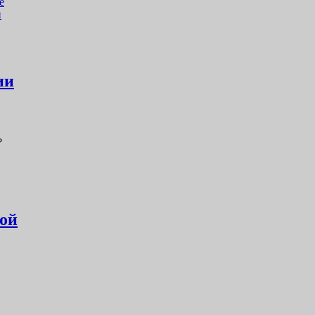
е
и
ии
?
кой