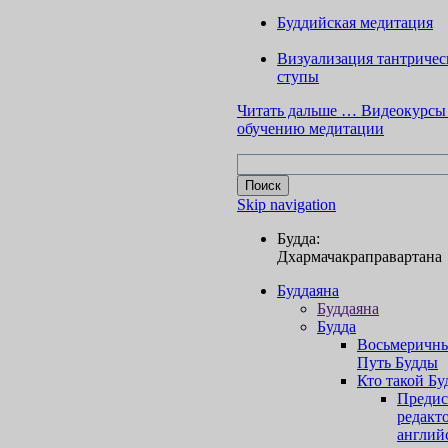
Буддийская медитация
Визуализация тантричес
ступы
Читать дальше …
Видеокурсы
обучению медитации
Skip navigation
Будда:
Дхармачакраправартана
Буддаяна
Буддаяна
Будда
Восьмеричн
Путь Будды
Кто такой Бу
Предис
редакт
англий