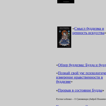
«
Смысл буддизма и
ценность искусства
«
Обзор буддизма: Будда и буд
«
Познай свой ум: психологиче
измерение нравственности в
буддизме
»
«
»
Прорыв в состояние Будды
Русские издания — © Суваннавира (Андрей Пашкеви