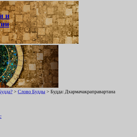
и и
нии
ь
Будда?
>
Слово Будды
>
Будда: Дхармачакраправартана
с