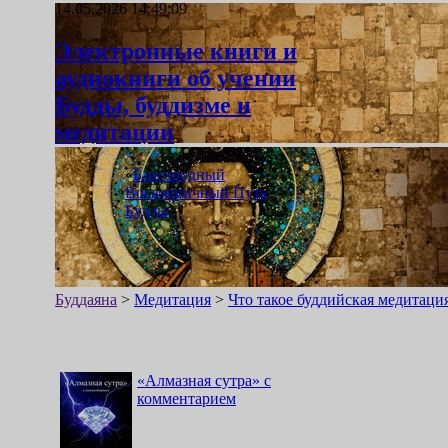
14.05.2026 14:49:09
Электронные книги и
аудиокниги об учении
Будды, буддизме и
медитации
«
Благородный
Восьмеричный Путь
Будды
»
Буддаяна
>
Медитация
>
Что такое буддийская медитаци
«
Алмазная сутра
»
с
комментарием