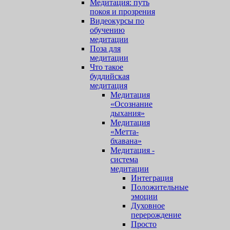
Медитация: путь
покоя и прозрения
Видеокурсы по
обучению
медитации
Поза для
медитации
Что такое
буддийская
медитация
Медитация
«Осознание
дыхания»
Медитация
«Метта-
бхавана»
Медитация -
система
медитации
Интеграция
Положительные
эмоции
Духовное
перерождение
Просто