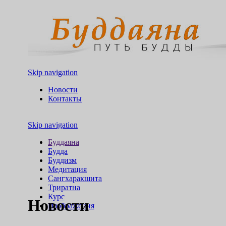
Skip navigation
Новости
Контакты
Skip navigation
Буддаяна
Будда
Буддизм
Медитация
Сангхаракшита
Триратна
Курс
Новости
Изображения