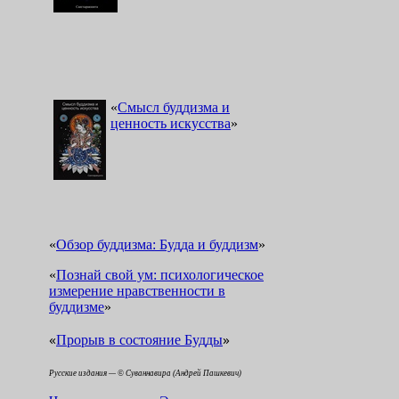
«
Смысл буддизма и
ценность искусства
»
«
Обзор буддизма: Будда и буддизм
»
«
Познай свой ум: психологическое
измерение нравственности в
буддизме
»
«
»
Прорыв в состояние Будды
Русские издания — © Суваннавира (Андрей Пашкевич)