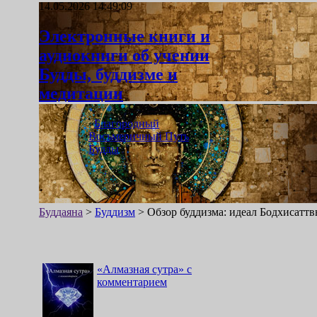
14.05.2026 14:49:09
Электронные книги и
аудиокниги об учении
Будды, буддизме и
медитации
«
Благородный
Восьмеричный Путь
Будды
»
Буддаяна
>
Буддизм
>
Обзор буддизма: идеал Бодхисатт
«
Алмазная сутра
»
с
комментарием