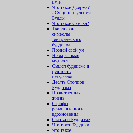
пути
Что такое Дхарма?
- Сущность учения
Будды
Что такое Сангха?
Творческие
символы
тантрического
буддизма
Познай свой ум
Невыразимая
мудрость
Смысл буддизма и
ценность
искусства
Десять Столпов
Буддизма
Нравственная
жизнь
Строфы
размышления и
вдохновения
Статьи о Буддизме
Что такое Буддизм
Что такое