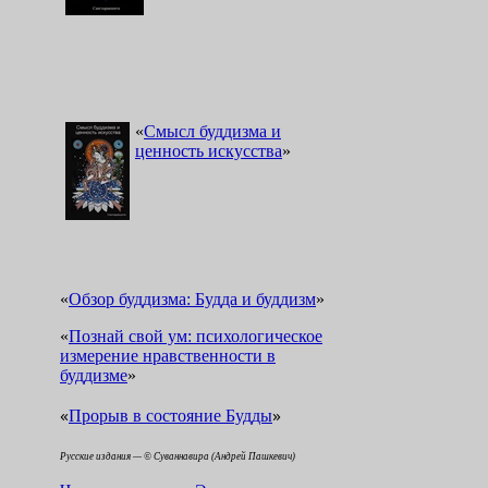
«
Смысл буддизма и
ценность искусства
»
«
Обзор буддизма: Будда и буддизм
»
«
Познай свой ум: психологическое
измерение нравственности в
буддизме
»
«
»
Прорыв в состояние Будды
Русские издания — © Суваннавира (Андрей Пашкевич)