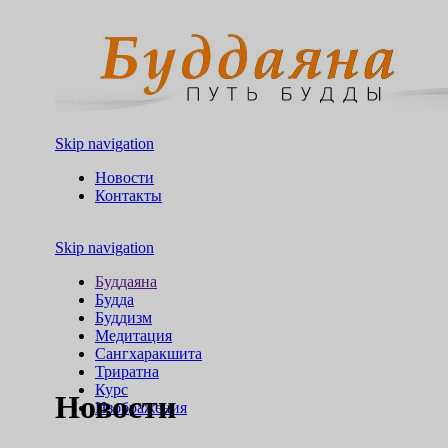
Skip navigation
Новости
Контакты
Skip navigation
Буддаяна
Будда
Буддизм
Медитация
Сангхаракшита
Триратна
Курс
Новости
Изображения