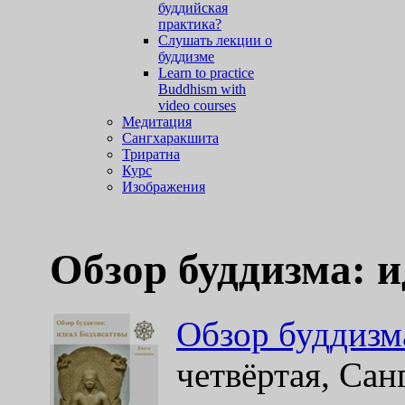
буддийская
практика?
Слушать лекции о
буддизме
Learn to practice
Buddhism with
video courses
Медитация
Сангхаракшита
Триратна
Курс
Изображения
Обзор буддизма: 
Обзор буддизм
четвёртая, Сан