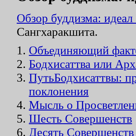
Обзор буддизма: идеал
Сангхаракшита.
Объединяющий факт
Бодхисаттва или Арх
ПутьБодхисаттвы: п
поклонения
Мысль о Просветлен
Шесть Совершенств
Десять Совершенств 