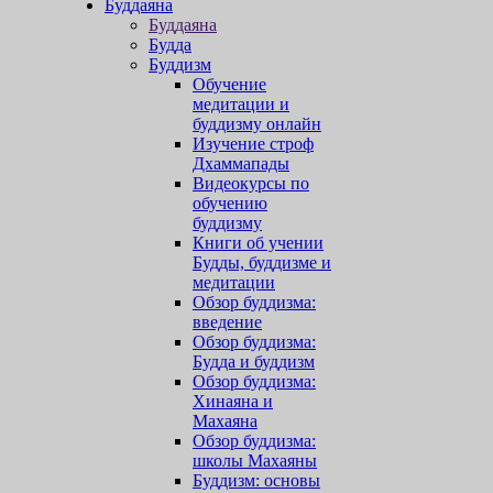
Буддаяна
Буддаяна
Будда
Буддизм
Обучение
медитации и
буддизму онлайн
Изучение строф
Дхаммапады
Видеокурсы по
обучению
буддизму
Книги об учении
Будды, буддизме и
медитации
Обзор буддизма:
введение
Обзор буддизма:
Будда и буддизм
Обзор буддизма:
Хинаяна и
Махаяна
Обзор буддизма:
школы Махаяны
Буддизм: основы