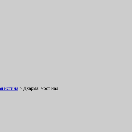
я истина
>
Дхарма: мост над