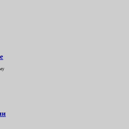
е
му
ии