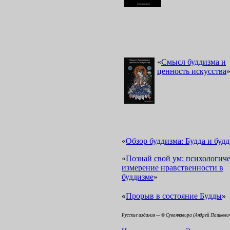
«
Смысл буддизма и
ценность искусства
«
Обзор буддизма: Будда и буд
«
Познай свой ум: психологиче
измерение нравственности в
буддизме
»
«
»
Прорыв в состояние Будды
Русские издания — © Суваннавира (Андрей Пашкеви