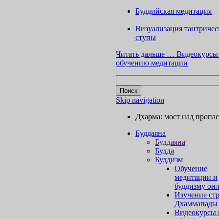
Буддийская медитация
Визуализация тантричес
ступы
Читать дальше …
Видеокурсы
обучению медитации
Skip navigation
Дхарма: мост над пропа
Буддаяна
Буддаяна
Будда
Буддизм
Обучение
медитации и
буддизму он
Изучение ст
Дхаммапады
Видеокурсы 