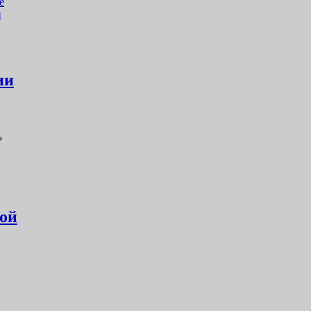
е
и
ии
?
кой