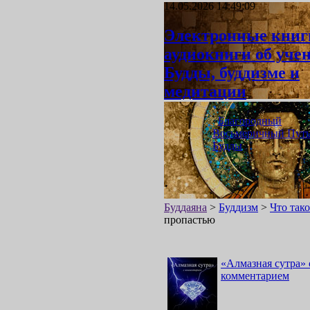
14.05.2026 14:49:09
Электронные книг
аудиокниги об уче
Будды, буддизме и
медитации
«
Благородный
Восьмеричный Пут
Будды
»
Буддаяна
>
Буддизм
>
Что так
пропастью
«
Алмазная сутра
»
комментарием