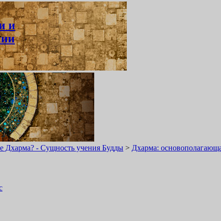
и и
нии
ь
ое Дхарма? - Сущность учения Будды
>
Дхарма: основополагающа
с