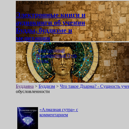
14.05.2026 14:49:09
Электронные книги и
аудиокниги об учении
Будды, буддизме и
медитации
«
Благородный
Восьмеричный Путь
Будды
»
Буддаяна
>
Буддизм
>
Что такое Дхарма? - Сущность уч
обусловленности
«
Алмазная сутра
»
с
комментарием