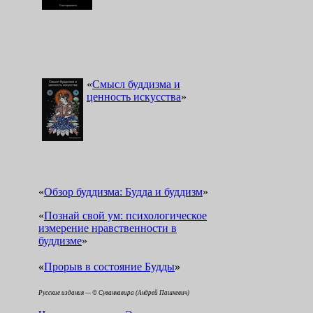
«
Смысл буддизма и
ценность искусства
»
«
Обзор буддизма: Будда и буддизм
»
«
Познай свой ум: психологическое
измерение нравственности в
буддизме
»
«
»
Прорыв в состояние Будды
Русские издания — © Суваннавира (Андрей Пашкевич)