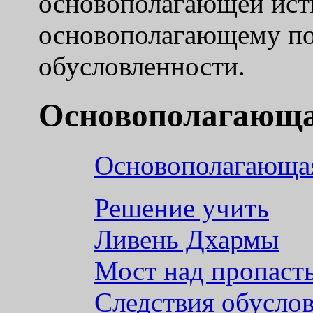
основополагающей ист
основополагающему п
обусловленности.
Основополагающа
Основополагающа
Решение учить
Ливень Дхармы
Мост над пропаст
Следствия обусло