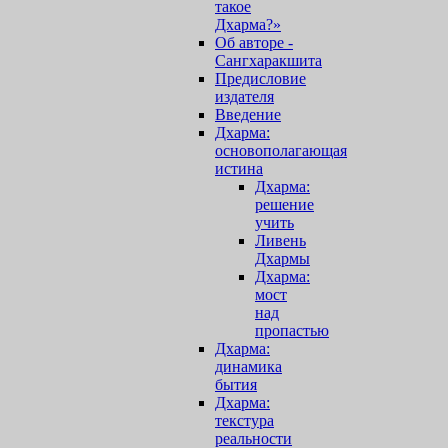
такое
Дхарма?»
Об авторе -
Сангхаракшита
Предисловие
издателя
Введение
Дхарма:
основополагающая
истина
Дхарма:
решение
учить
Ливень
Дхармы
Дхарма:
мост
над
пропастью
Дхарма:
динамика
бытия
Дхарма:
текстура
реальности