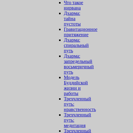
Что такое
нирвана
Дхарма:
тайна
пустоты
Гравитационное
притяжение
Дхарма:
спиральный
путь
Дхарма:
запредельный
восьмеричный
путь
Модель
Буддийской
жизни и
работы
Трехчленный
путь:
нравственность
Трехчленный
путь:
медитация
Трехчленный