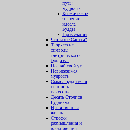
путь:
мудрость
Космическое
значение
идеала
Будды
Примечания
Что такое Сангха?
Творческие
символы
тантрического
буддизма
Познай свой ум
Невыразимая
мудрость
Смысл буддизма и
ценность
искусства
Десять Столпов
Буддизма
Нравственная
жизнь
Строфы
размышления и
вдохновения