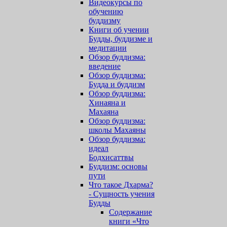
Видеокурсы по
обучению
буддизму
Книги об учении
Будды, буддизме и
медитации
Обзор буддизма:
введение
Обзор буддизма:
Будда и буддизм
Обзор буддизма:
Хинаяна и
Махаяна
Обзор буддизма:
школы Махаяны
Обзор буддизма:
идеал
Бодхисаттвы
Буддизм: основы
пути
Что такое Дхарма?
- Сущность учения
Будды
Содержание
книги «Что