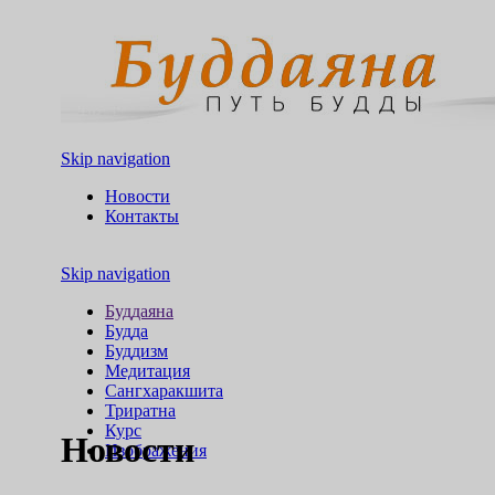
Skip navigation
Новости
Контакты
Skip navigation
Буддаяна
Будда
Буддизм
Медитация
Сангхаракшита
Триратна
Курс
Новости
Изображения