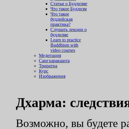
Статьи о Буддизме
Что такое Буддизм
Что такое
буддийская
практика?
Слушать лекции о
буддизме
Learn to practice
Buddhism with
video courses
Медитация
Сангхаракшита
Триратна
Курс
Изображения
Дхарма: cледстви
Возможно, вы будете р