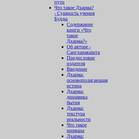
пути
Что такое Дхарма?
- Сущность учения
Будды
Содержание
книги «Что
такое
Дхарма?»
Об авторе -
Сангхаракшита
Предисловие
издателя
Введение
Дхарма:
основополагающая
истина
Дхарма:
динамика
бытия
Дхарма:
текстура
реальности
Что такое
нирвана
Дхарма: