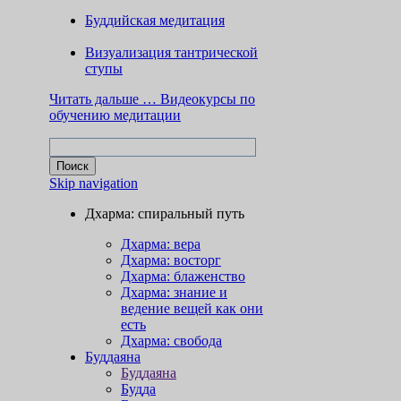
Буддийская медитация
Визуализация тантрической
ступы
Читать дальше …
Видеокурсы по
обучению медитации
Skip navigation
Дхарма: спиральный путь
Дхарма: вера
Дхарма: восторг
Дхарма: блаженство
Дхарма: знание и
ведение вещей как они
есть
Дхарма: свобода
Буддаяна
Буддаяна
Будда