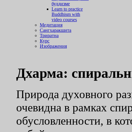
буддизме
Learn to practice
Buddhism with
video courses
Медитация
Сангхаракшита
Триратна
Курс
Изображения
Дхарма: спираль
Природа духовного раз
очевидна в рамках спи
обусловленности, в кот