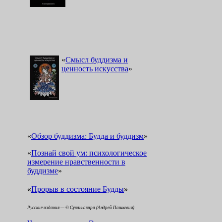
«
Смысл буддизма и
ценность искусства
»
«
Обзор буддизма: Будда и буддизм
»
«
Познай свой ум: психологическое
измерение нравственности в
буддизме
»
«
»
Прорыв в состояние Будды
Русские издания — © Суваннавира (Андрей Пашкевич)