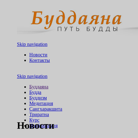
Skip navigation
Новости
Контакты
Skip navigation
Буддаяна
Будда
Буддизм
Медитация
Сангхаракшита
Триратна
Курс
Новости
Изображения