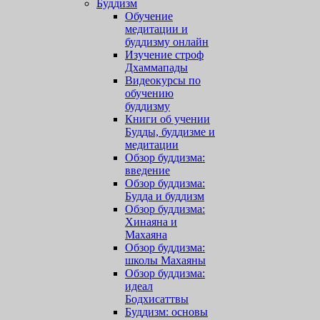
Буддизм
Обучение
медитации и
буддизму онлайн
Изучение строф
Дхаммапады
Видеокурсы по
обучению
буддизму
Книги об учении
Будды, буддизме и
медитации
Обзор буддизма:
введение
Обзор буддизма:
Будда и буддизм
Обзор буддизма:
Хинаяна и
Махаяна
Обзор буддизма:
школы Махаяны
Обзор буддизма:
идеал
Бодхисаттвы
Буддизм: основы