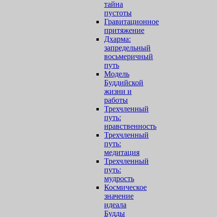
тайна
пустоты
Гравитационное
притяжение
Дхарма:
запредельный
восьмеричный
путь
Модель
Буддийской
жизни и
работы
Трехчленный
путь:
нравственность
Трехчленный
путь:
медитация
Трехчленный
путь:
мудрость
Космическое
значение
идеала
Будды