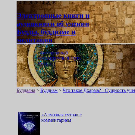
14.05.2026 14:49:09
Электронные книги и
аудиокниги об учении
Будды, буддизме и
медитации
«
Благородный
Восьмеричный Путь
Будды
»
Буддаяна
>
Буддизм
>
Что такое Дхарма? - Сущность уч
«
Алмазная сутра
»
с
комментарием