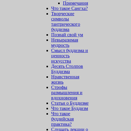
Примечания
Что такое Сангха?
Творческие
символы
тантрического
буддизма
Познай свой ум
Невыразимая
мудрость
Смысл буддизма и
ценность
искусства
Десять Столпов
Буддизма
Нравственная
жизнь
Строфы
размышления и
вдохновения
Статьи о Буддизме
Что такое Буддизм
Что такое
буддийская
практика?
Слушать лекции о