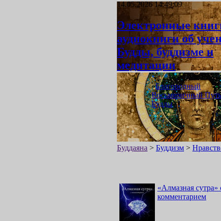
14.05.2026 14:49:09
Электронные книг
аудиокниги об уче
Будды, буддизме и
медитации
«
Благородный
Восьмеричный Пут
Будды
»
Буддаяна
>
Буддизм
>
Нравств
«
Алмазная сутра
»
комментарием