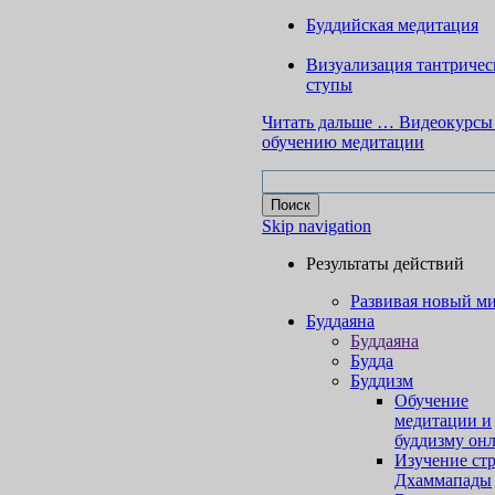
Буддийская медитация
Визуализация тантричес
ступы
Читать дальше …
Видеокурсы
обучению медитации
Skip navigation
Результаты действий
Развивая новый м
Буддаяна
Буддаяна
Будда
Буддизм
Обучение
медитации и
буддизму он
Изучение ст
Дхаммапады