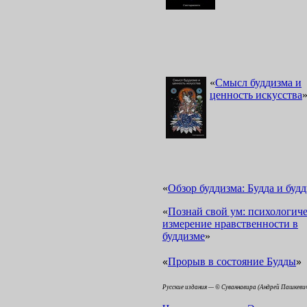
«
Смысл буддизма и
ценность искусства
«
Обзор буддизма: Будда и буд
«
Познай свой ум: психологиче
измерение нравственности в
буддизме
»
«
»
Прорыв в состояние Будды
Русские издания — © Суваннавира (Андрей Пашкеви