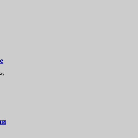
е
му
ии