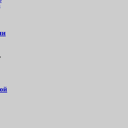
е
и
ии
?
кой