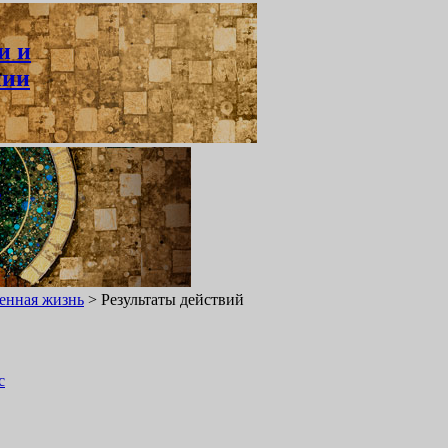
и и
нии
ь
енная жизнь
>
Результаты действий
с