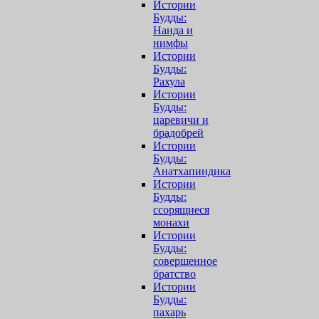
Истории
Будды:
Нанда и
нимфы
Истории
Будды:
Рахула
Истории
Будды:
царевичи и
брадобрей
Истории
Будды:
Анатхапиндика
Истории
Будды:
ссорящиеся
монахи
Истории
Будды:
совершенное
братство
Истории
Будды:
пахарь