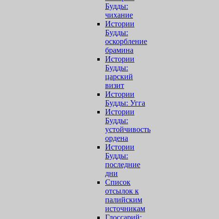
Будды:
чихание
Истории
Будды:
оскорбление
брамина
Истории
Будды:
царский
визит
Истории
Будды: Угга
Истории
Будды:
устойчивость
ордена
Истории
Будды:
последние
дни
Список
отсылок к
палийским
источникам
Глоссарий: