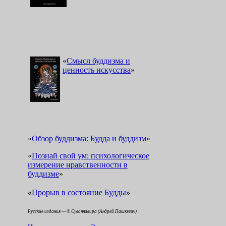
«
Смысл буддизма и
ценность искусства
»
«
Обзор буддизма: Будда и буддизм
»
«
Познай свой ум: психологическое
измерение нравственности в
буддизме
»
«
»
Прорыв в состояние Будды
Русские издания — © Суваннавира (Андрей Пашкевич)