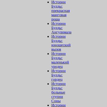
Истории
Будды:
прекрасная
манговая
роща
Истории
Будды:
Ангулимала
Истории
Будды:
юношеский
вызов
Истории
Будды:
маленький
уродец
Истории
Будды:
гордец
Истории
Будды:
больные
ступни
Соны
Истории