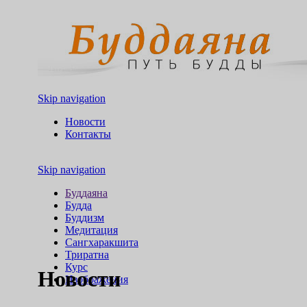
Skip navigation
Новости
Контакты
Skip navigation
Буддаяна
Будда
Буддизм
Медитация
Сангхаракшита
Триратна
Курс
Новости
Изображения