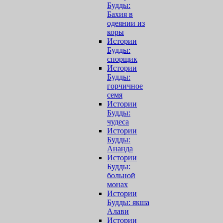
Будды:
Бахия в
одеянии из
коры
Истории
Будды:
спорщик
Истории
Будды:
горчичное
семя
Истории
Будды:
чудеса
Истории
Будды:
Ананда
Истории
Будды:
больной
монах
Истории
Будды: якша
Алави
Истории