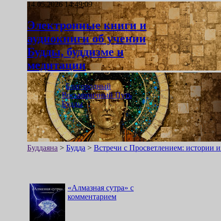
14.05.2026 14:49:09
Электронные книги и
аудиокниги об учении
Будды, буддизме и
медитации
«
Благородный
Восьмеричный Путь
Будды
»
Буддаяна
>
Будда
>
Встречи с Просветлением: истории 
«
Алмазная сутра
»
с
комментарием