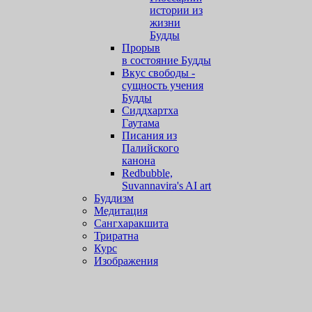
истории из
жизни
Будды
Прорыв
в состояние Будды
Вкус свободы -
сущность учения
Будды
Сиддхартха
Гаутама
Писания из
Палийского
канона
Redbubble,
Suvannavira's AI art
Буддизм
Медитация
Сангхаракшита
Триратна
Курс
Изображения