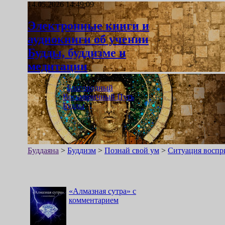
14.05.2026 14:49:09
Электронные книги и
аудиокниги об учении
Будды, буддизме и
медитации
«
Благородный
Восьмеричный Путь
Будды
»
Буддаяна
>
Буддизм
>
Познай свой ум
>
Ситуация воспр
«
Алмазная сутра
»
с
комментарием