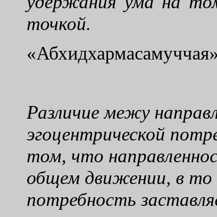
удержания ума на то
точкой.
«Абхидхармасамуччая
Различие межу направ
эгоцентрической потр
том, что направленнос
общем движении, в то 
потребность заставля