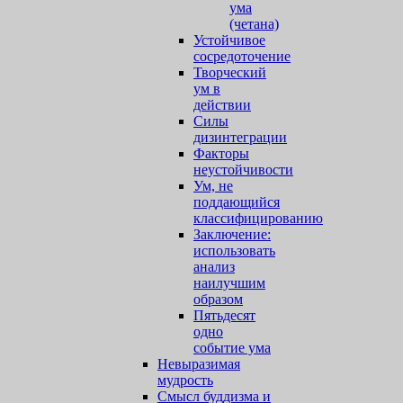
ума
(четана)
Устойчивое
сосредоточение
Творческий
ум в
действии
Силы
дизинтеграции
Факторы
неустойчивости
Ум, не
поддающийся
классифицированию
Заключение:
использовать
анализ
наилучшим
образом
Пятьдесят
одно
событие ума
Невыразимая
мудрость
Смысл буддизма и