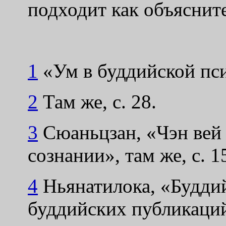
подходит как объяснит
1
«Ум в буддийской пси
2
Там же, с. 28.
3
Сюаньцзан, «Чэн вей 
сознании», там же, с. 1
4
Ньянатилока, «Будди
буддийских публикаций»