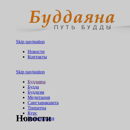
Skip navigation
Новости
Контакты
Skip navigation
Буддаяна
Будда
Буддизм
Медитация
Сангхаракшита
Триратна
Курс
Новости
Изображения