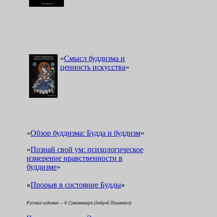
«
Смысл буддизма и
ценность искусства
»
«
Обзор буддизма: Будда и буддизм
»
«
Познай свой ум: психологическое
измерение нравственности в
буддизме
»
«
»
Прорыв в состояние Будды
Русские издания — © Суваннавира (Андрей Пашкевич)