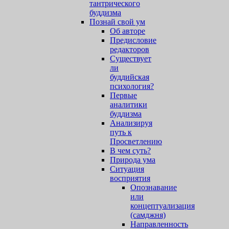
тантрического
буддизма
Познай свой ум
Об авторе
Предисловие
редакторов
Существует
ли
буддийская
психология?
Первые
аналитики
буддизма
Анализируя
путь к
Просветлению
В чем суть?
Природа ума
Ситуация
восприятия
Опознавание
или
концептуализация
(самджня)
Направленность