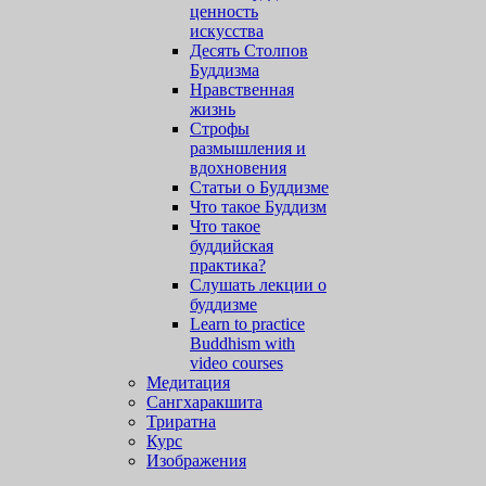
ценность
искусства
Десять Столпов
Буддизма
Нравственная
жизнь
Строфы
размышления и
вдохновения
Статьи о Буддизме
Что такое Буддизм
Что такое
буддийская
практика?
Слушать лекции о
буддизме
Learn to practice
Buddhism with
video courses
Медитация
Сангхаракшита
Триратна
Курс
Изображения