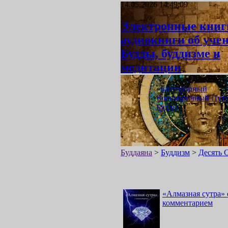
14.05.2026 14:49:09
Электронные книг
аудиокниги об уче
Будды, буддизме и
медитации
«
Благородный
Восьмеричный Пут
Будды
»
Буддаяна
>
Буддизм
>
Десять 
«
Алмазная сутра
»
комментарием