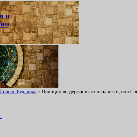
и и
нии
ь
Столпов Буддизма
>
Принцип воздержания от ненависти, или Со
с