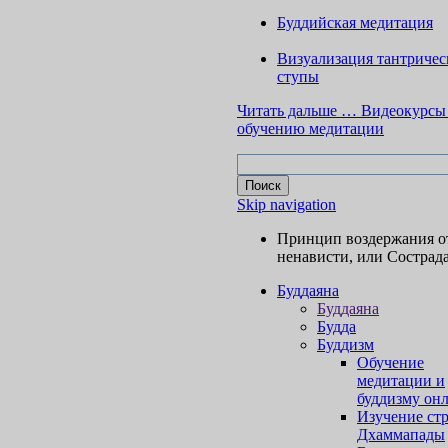
Буддийская медитация
Визуализация тантричес
ступы
Читать дальше …
Видеокурсы
обучению медитации
Skip navigation
Принцип воздержания о
ненависти, или Сострад
Буддаяна
Буддаяна
Будда
Буддизм
Обучение
медитации и
буддизму он
Изучение ст
Дхаммапады