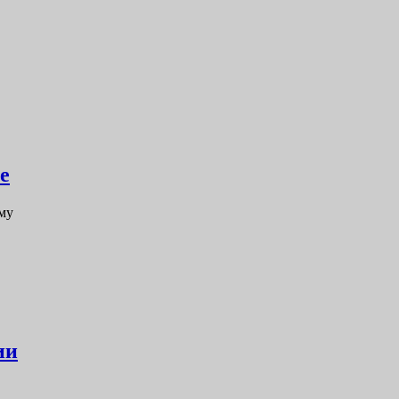
е
му
ии