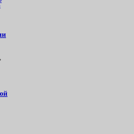
е
и
ии
?
кой