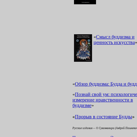
«
Смысл буддизма и
ценность искусства
«
Обзор буддизма: Будда и буд
«
Познай свой ум: психологиче
измерение нравственности в
буддизме
»
«
»
Прорыв в состояние Будды
Русские издания — © Суваннавира (Андрей Пашкеви