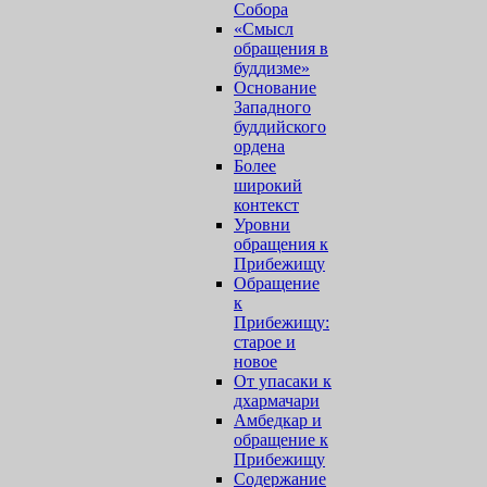
Собора
«Смысл
обращения в
буддизме»
Основание
Западного
буддийского
ордена
Более
широкий
контекст
Уровни
обращения к
Прибежищу
Обращение
к
Прибежищу:
старое и
новое
От упасаки к
дхармачари
Амбедкар и
обращение к
Прибежищу
Содержание