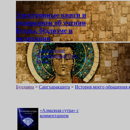
14.05.2026 14:49:09
Электронные книги и
аудиокниги об учении
Будды, буддизме и
медитации
«
Благородный
Восьмеричный Путь
Будды
»
Буддаяна
>
Сангхаракшита
>
История моего обращения
«
Алмазная сутра
»
с
комментарием