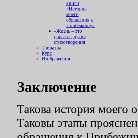
книги
«История
моего
обращения к
Прибежищу»
«Жизнь – это
царь» и другие
стихотворения
Триратна
Курс
Изображения
Заключение
Такова история моего 
Таковы этапы прояснен
обращения к Прибежищу