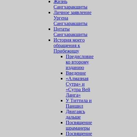
Жизнь
Сангхаракшиты
Личное заявление
Ургена
Сангхаракшиты
Цитаты
Сангхаракшиты
История моего
обращения к
Прибежищу
Предисловие
ко второму
изданию
Введение
«Алмазная
Сутра» и
«Сутра Вей
Ланга»
У Титтила и
Паншил
Двигаясь
дальше
Посвящение
шраманеры
Посвящение