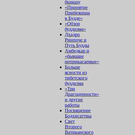
бхикшу
«Принятие
Прибежища
в Будде»
«Обзор
буддизма»
Дхадро
Ринпоче и
Путь Будды
Амбедкар и
«бывшие
неприкасаемые»
Больше
ясности из
тибетского
буддизма
«Три
Драгоценности»
и другие
работы
Посвящение
Бодхисаттвы
Свет
Второго
Ватиканского