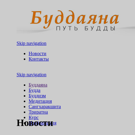
Skip navigation
Новости
Контакты
Skip navigation
Буддаяна
Будда
Буддизм
Медитация
Сангхаракшита
Триратна
Курс
Новости
Изображения