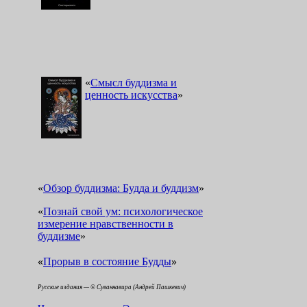
«
Смысл буддизма и
ценность искусства
»
«
Обзор буддизма: Будда и буддизм
»
«
Познай свой ум: психологическое
измерение нравственности в
буддизме
»
«
»
Прорыв в состояние Будды
Русские издания — © Суваннавира (Андрей Пашкевич)