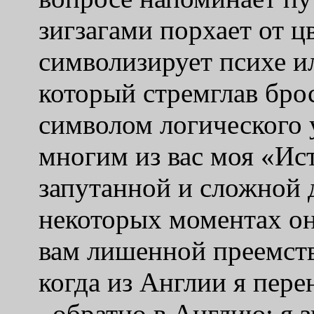
зигзагами порхает от цв
символизирует психе ил
который стремглав брос
символом логического 
многим из вас моя
«
Ис
запутанной и сложной 
некоторых моментах он
вам лишенной преемств
когда из Англии я пер
–
обратно в Англию: я 